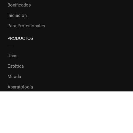
Bonificados
Iniciación
Para Profesionales
PRODUCTOS
Uñas
Estética
Mirada
Aparatología
Formación Pilar Rodríguez 2022
Privacy
Terms
Sitemap
Purchase