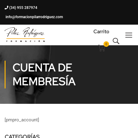
(34) 955 287974
info@formacionpilarrodriguez.com
Carrito
0
CUENTA DE
MEMBRESÍA
[pmpro_account]
CATEGORÍAS