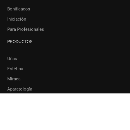
Bonificados
Iniciación
Para Profesionales
PRODUCTOS
Uñas
Estética
Mirada
Aparatología
Formación Pilar Rodríguez 2022
Privacy
Terms
Sitemap
Purchase