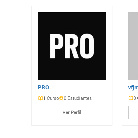
PRO
vfj
1 Curso
0 Estudiantes
0 
Ver Perfil