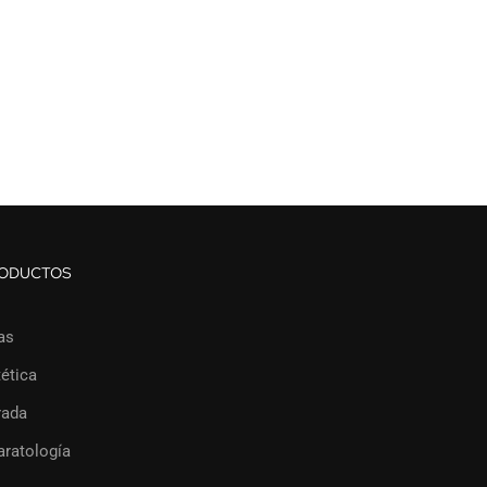
ODUCTOS
as
ética
rada
aratología