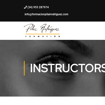
(34) 955 287974
info@formacionpilarrodriguez.com
INSTRUCTOR