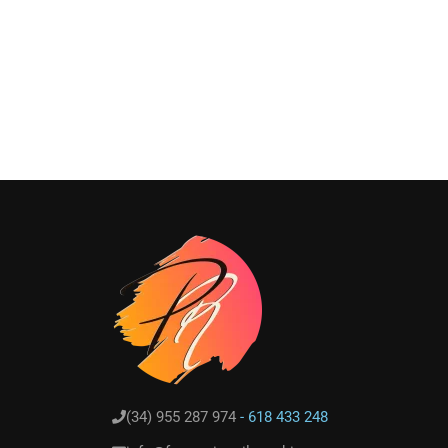
(34) 955 287 974
- 618 433 248