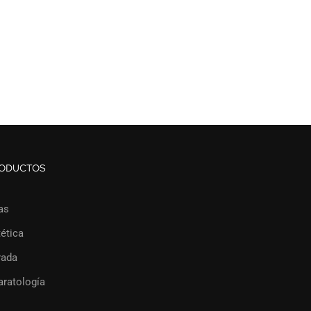
ODUCTOS
as
ética
rada
aratología