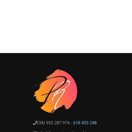
(34) 955 287 974
- 618 433 248