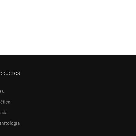
ODUCTOS
as
ética
rada
aratología