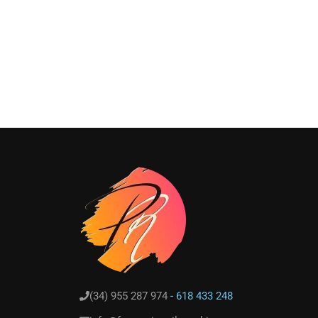
(34) 955 287 974
- 618 433 248