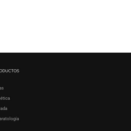
ODUCTOS
as
ética
rada
aratología