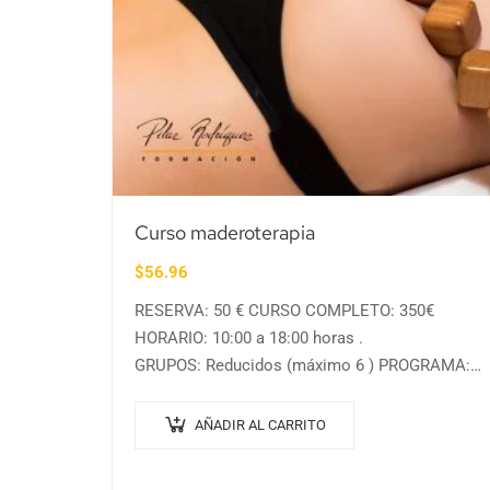
Curso maderoterapia
$
56.96
RESERVA: 50 € CURSO COMPLETO: 350€
HORARIO: 10:00 a 18:00 horas .
GRUPOS: Reducidos (máximo 6 ) PROGRAMA:
– Origen de la maderoterapia – Efectos en el
cuerpo – El sistema linfático –…
AÑADIR AL CARRITO