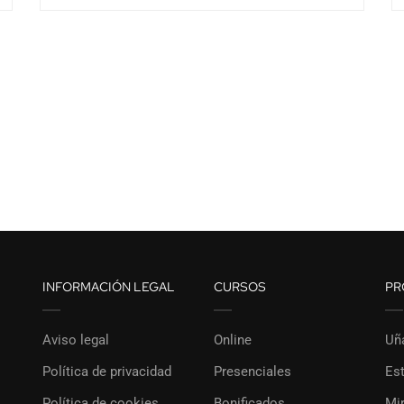
INFORMACIÓN LEGAL
CURSOS
PR
Aviso legal
Online
Uñ
Política de privacidad
Presenciales
Est
Política de cookies
Bonificados
Mi