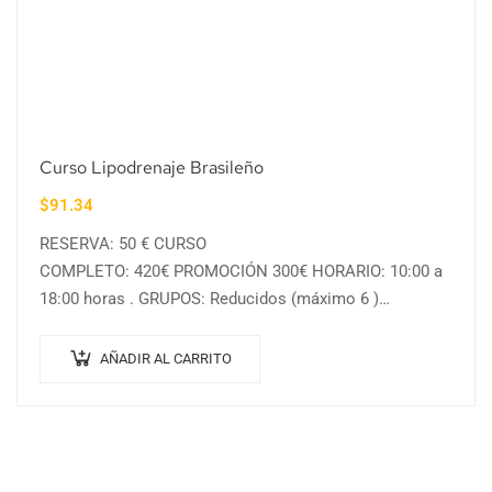
Curso Lipodrenaje Brasileño
$
91.34
RESERVA: 50 € CURSO
COMPLETO: 420€ PROMOCIÓN 300€ HORARIO: 10:00 a
18:00 horas . GRUPOS: Reducidos (máximo 6 )
PROGRAMA: – ¿Que es el lipodrenaje? – El drenaje
linfatico – Efectos del lipodreanje – Técnicas de…
AÑADIR AL CARRITO