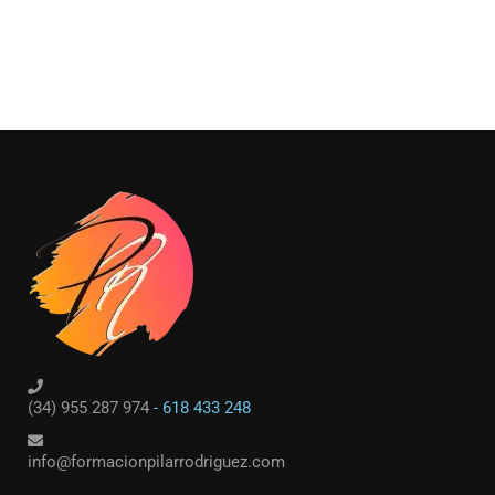
(34) 955 287 974
- 618 433 248
info@formacionpilarrodriguez.com