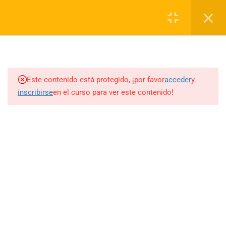
(34) 955 287974
info@formacionpilarrodriguez.com
4
TEMARIO
Carrito
1.1
Identifica tu tipo de piel
0
Este contenido está protegido, ¡por favor
acceder
y
inscribirse
en el curso para ver este contenido!
1.2
Productos de maquillaje
1.3
Brochas de maquillaje
1.4
Prácticas
(34) 955 287 974
- 618 433 248
info@formacionpilarrodriguez.com