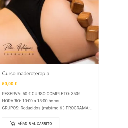
Curso maderoterapia
50,00
€
RESERVA: 50 € CURSO COMPLETO: 350€
HORARIO: 10:00 a 18:00 horas .
GRUPOS: Reducidos (máximo 6 ) PROGRAMA:
– Origen de la maderoterapia – Efectos en el
cuerpo – El sistema linfático –…
AÑADIR AL CARRITO