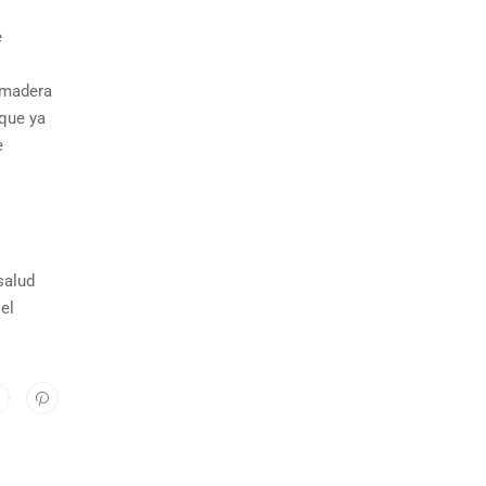
e
 madera
 que ya
e
salud
el