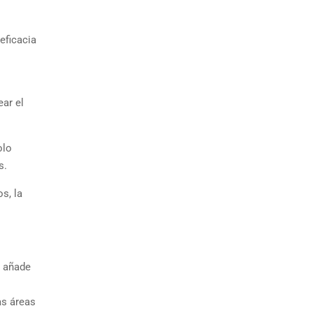
eficacia
ar el
olo
s.
s, la
e añade
as áreas