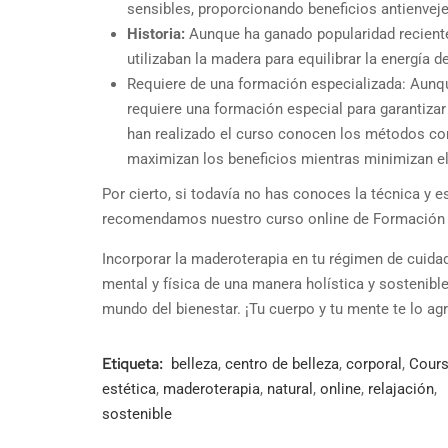
sensibles, proporcionando beneficios antienveje
Historia:
Aunque ha ganado popularidad reciente
utilizaban la madera para equilibrar la energía d
Requiere de una formación especializada: Aunqu
requiere una formación especial para garantizar
han realizado el curso conocen los métodos cor
maximizan los beneficios mientras minimizan el
Por cierto, si todavía no has conoces la técnica y 
recomendamos nuestro curso online de Formación P
Incorporar la maderoterapia en tu régimen de cuidad
mental y física de una manera holística y sostenibl
mundo del bienestar. ¡Tu cuerpo y tu mente te lo ag
Etiqueta:
belleza
,
centro de belleza
,
corporal
,
Cour
estética
,
maderoterapia
,
natural
,
online
,
relajación
,
sostenible