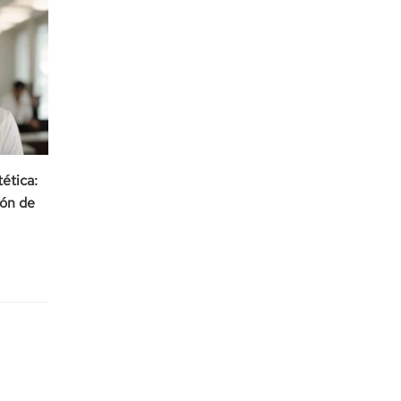
ética:
lón de