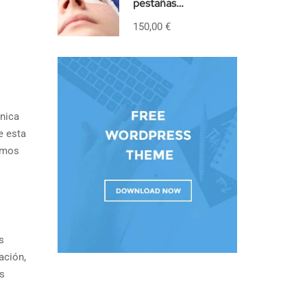
pestañas
PRESENCIAL
150,00 €
nica
e esta
amos
s
ación,
os