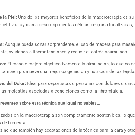
 la Piel:
Uno de los mayores beneficios de la maderoterapia es su 
repetitivos ayudan a descomponer las células de grasa localizadas,
s:
Aunque pueda sonar sorprendente, el uso de madera para masaje
te, ayudando a liberar tensiones y reducir el estrés acumulado.
ica:
El masaje mejora significativamente la circulación, lo que no s
 también promueve una mejor oxigenación y nutrición de los tejido
io del Dolor:
Ideal para deportistas o personas con dolores crónico
y las molestias asociadas a condiciones como la fibromialgia.
eresantes sobre esta técnica que igual no sabias…
izados en la maderoterapia son completamente sostenibles, lo qu
 de bienestar.
 sino que también hay adaptaciones de la técnica para la cara y otr