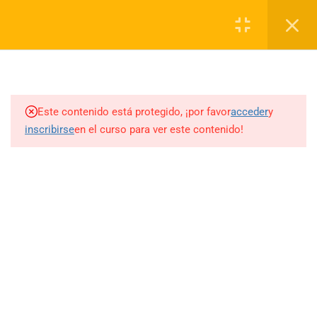
(34) 955 287974
info@formacionpilarrodriguez.com
7
TEMARIO
Carrito
2.1
Introducción.
0
Este contenido está protegido, ¡por favor
acceder
y
inscribirse
en el curso para ver este contenido!
2.2
Anatomía manos y pies.
2.3
Formas de uñas.
2.4
Protocolo de manicura.
2.5
Protocolo de aplicación de
esmaltado permanente.
(34) 955 287 974
- 618 433 248
2.6
Protocolo de retirada de
info@formacionpilarrodriguez.com