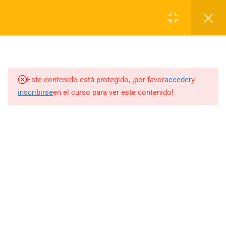
(34) 955 287974
info@formacionpilarrodriguez.com
7
TEMARIO
Carrito
2.1
Introducción.
0
Este contenido está protegido, ¡por favor
acceder
y
inscribirse
en el curso para ver este contenido!
2.2
Anatomía manos y pies.
2.3
Formas de uñas.
2.4
Protocolo de manicura.
2.5
Protocolo de aplicación de
esmaltado permanente.
(34) 955 287 974
- 618 433 248
2.6
Protocolo de retirada de
info@formacionpilarrodriguez.com