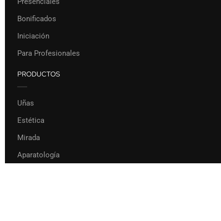
Presenciales
Bonificados
Iniciación
Para Profesionales
PRODUCTOS
Uñas
Estética
Mirada
Aparatología
220,00 €
CONTACTAR PARA SOLICITAR
Formación Pilar Rodríguez 2022
Privacy
Terms
Sitemap
Purchase