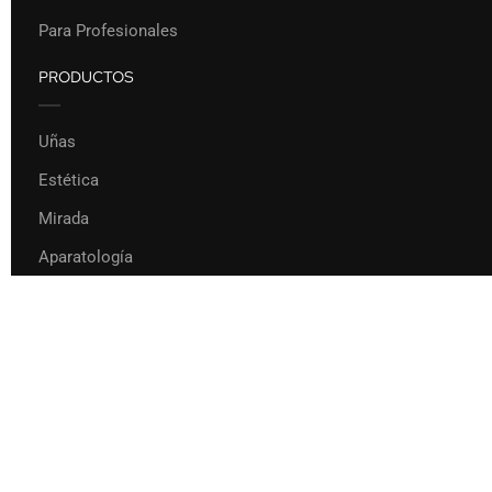
Para Profesionales
PRODUCTOS
Uñas
Estética
Mirada
Aparatología
220,00 €
250,00 €
CONTACTAR PARA SOLICITAR
Formación Pilar Rodríguez 2022
Privacy
Terms
Sitemap
Purchase