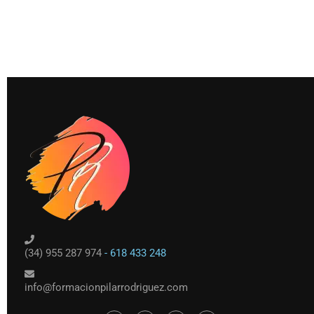
(34) 955 287 974
- 618 433 248
info@formacionpilarrodriguez.com